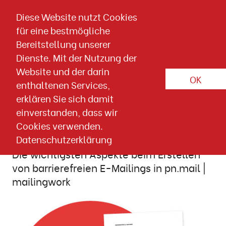
Direkt zum Inhalt springen
Diese Website nutzt Cookies
für eine bestmögliche
Download-Detailseite
Bereitstellung unserer
PRAXISTIPPS
E-MAIL MARKETING
BARRIEREFREIHEIT
Dienste. Mit der Nutzung der
Website und der darin
DESIGN
OK
enthaltenen Services,
erklären Sie sich damit
17. JULI 2024
Wissen & Downloads
Tipps
einverstanden, dass wir
Cookies verwenden.
Barrierefreie E-Mailings
Datenschutzerklärung
Die wichtigsten Aspekte beim Erstellen
von barrierefreien E-Mailings in pn.mail |
mailingwork