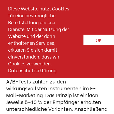
Direkt zum Inhalt springen
Diese Website nutzt Cookies
für eine bestmögliche
Artikel-Detailseite
Bereitstellung unserer
PRAXISTIPPS
E-MAIL MARKETING
Dienste. Mit der Nutzung der
Website und der darin
OK
15. APRIL 2026
enthaltenen Services,
Online Marketing
Wissen & Downloads
erklären Sie sich damit
einverstanden, dass wir
A/B-Tests im Praxischeck: Was
Cookies verwenden.
funktioniert wirklich?
Datenschutzerklärung
A/B-Tests zählen zu den
wirkungsvollsten Instrumenten im E-
Mail-Marketing. Das Prinzip ist einfach:
Jeweils 5–10 % der Empfänger erhalten
unterschiedliche Varianten. Anschließend