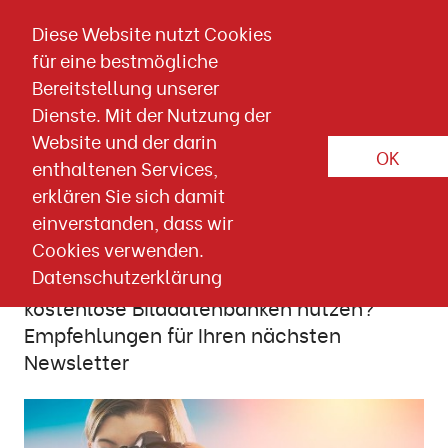
Direkt zum Inhalt springen
Diese Website nutzt Cookies
für eine bestmögliche
Artikel-Detailseite
Bereitstellung unserer
Dienste. Mit der Nutzung der
10. SEPTEMBER 2020
Website und der darin
Online Marketing
Wissen & Downloads
OK
enthaltenen Services,
erklären Sie sich damit
Ein Bild sagt mehr als tausend
einverstanden, dass wir
Worte
Cookies verwenden.
Datenschutzerklärung
Selbst fotografieren, kaufen oder
kostenlose Bilddatenbanken nutzen?
Empfehlungen für Ihren nächsten
Newsletter