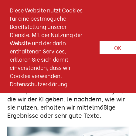
Direkt zum Inhalt springen
Diese Website nutzt Cookies
für eine bestmögliche
Artikel-Detailseite
Bereitstellung unserer
PRAXISTIPPS
KI
CHATGPT
Dienste. Mit der Nutzung der
Website und der darin
OK
28. FEBRUAR 2024
E-Mail Marketing
Tipps
enthaltenen Services,
erklären Sie sich damit
So bringen ChatGPT-Prompts
einverstanden, dass wir
hochwertigen Content
Cookies verwenden.
Datenschutzerklärung
"Prompts" nennt man die Anweisungen,
die wir der KI geben. Je nachdem, wie wir
sie nutzen, erhalten wir mittelmäßige
Ergebnisse oder sehr gute Texte.