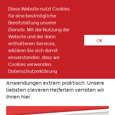
Direkt zum Inhalt springen
Diese Website nutzt Cookies
für eine bestmögliche
Artikel-Detailseite
Bereitstellung unserer
PRAXISTIPPS
CONTENT
KI
Dienste. Mit der Nutzung der
Website und der darin
OK
22. FEBRUAR 2024
E-Mail Marketing
Tipps
enthaltenen Services,
erklären Sie sich damit
3 smarte KI-Helfer im Alltag
einverstanden, dass wir
Cookies verwenden.
ChatGPT und Deepl sind im Alltag der
Datenschutzerklärung
Newsletter-Erstellung für einige
Anwendungen extrem praktisch. Unsere
liebsten cleveren Helferlein verraten wir
Ihnen hier.