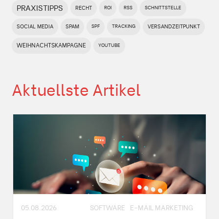
PRAXISTIPPS
RECHT
ROI
RSS
SCHNITTSTELLE
SOCIAL MEDIA
SPAM
SPF
TRACKING
VERSANDZEITPUNKT
WEIHNACHTSKAMPAGNE
YOUTUBE
Aktuellste Artikel
05.08.2026
SOFTWARE
E-MAIL MARKETING