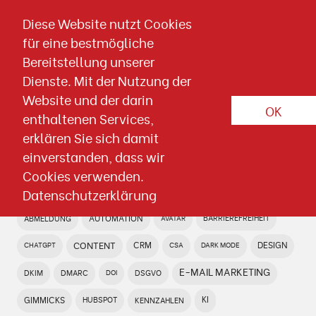
Direkt zum Inhalt springen
Diese Website nutzt Cookies
für eine bestmögliche
Wissen & Downloads
Bereitstellung unserer
Dienste. Mit der Nutzung der
Wissen & Downloads
Website und der darin
OK
enthaltenen Services,
Geballtes Fachwissen für erfolgreiche E-Mail
erklären Sie sich damit
Kampagnen
einverstanden, dass wir
Cookies verwenden.
Datenschutzerklärung
AUTOMATION
BARRIEREFREIHEIT
ABMELDUNG
AVATAR
CONTENT
CRM
DESIGN
CHATGPT
CSA
DARK MODE
E-MAIL MARKETING
DSGVO
DKIM
DMARC
DOI
KI
GIMMICKS
HUBSPOT
KENNZAHLEN