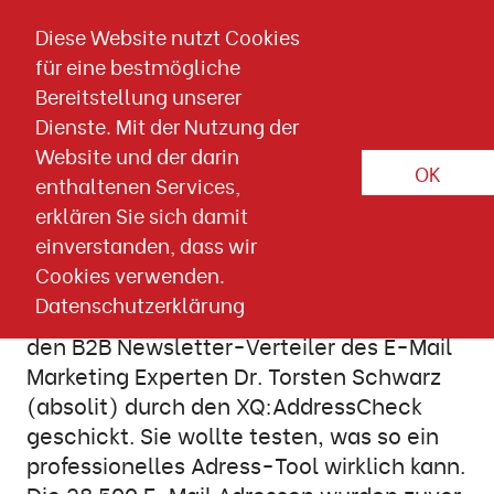
Direkt zum Inhalt springen
Diese Website nutzt Cookies
für eine bestmögliche
Artikel-Detailseite
Bereitstellung unserer
Dienste. Mit der Nutzung der
10. SEPTEMBER 2020
Website und der darin
OK
enthaltenen Services,
E-Mail AdressCheck im Test: 6
erklären Sie sich damit
Vorteile
einverstanden, dass wir
Cookies verwenden.
Yvonne Perdelwitz von der E-Mail &
Datenschutzerklärung
Online Marketing Agentur postina.net hat
den B2B Newsletter-Verteiler des E-Mail
Marketing Experten Dr. Torsten Schwarz
(absolit) durch den XQ:AddressCheck
geschickt. Sie wollte testen, was so ein
professionelles Adress-Tool wirklich kann.