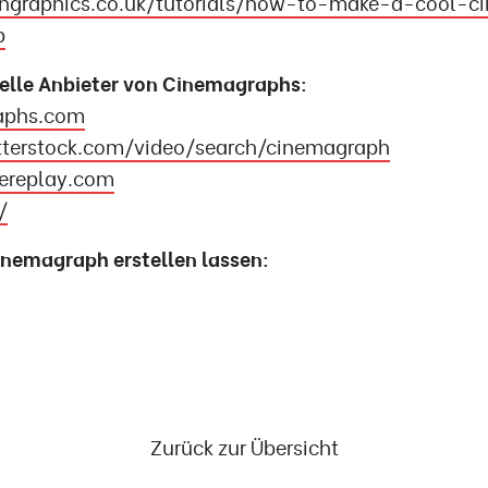
ongraphics.co.uk/tutorials/how-to-make-a-cool-
p
lle Anbieter von Cinemagraphs:
aphs.com
terstock.com/video/search/cinemagraph
ereplay.com
/
inemagraph erstellen lassen:
Zurück zur Übersicht