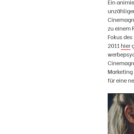
Ein animie
unzählige
Cinemagra
zu einem R
Fokus des 
2011
hier
g
werbepsych
Cinemagra
Marketing
für eine 