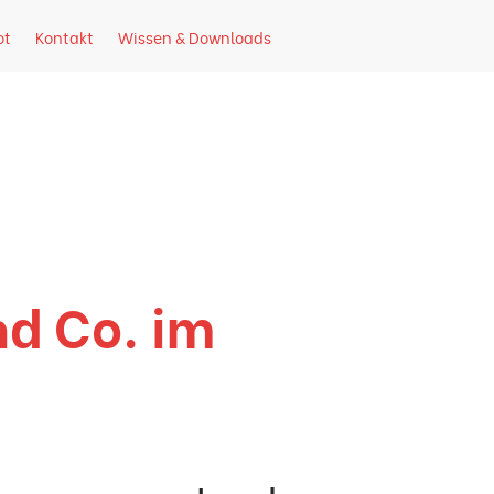
ot
Kontakt
Wissen & Downloads
seite
d Co. im