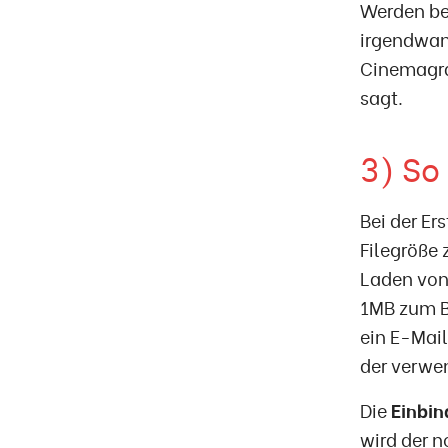
Werden bei
irgendwann
Cinemagra
sagt.
3) So
Bei der Er
Filegröße
Laden von
1MB zum Be
ein E-Mail
der verwen
Die
Einbin
wird der 