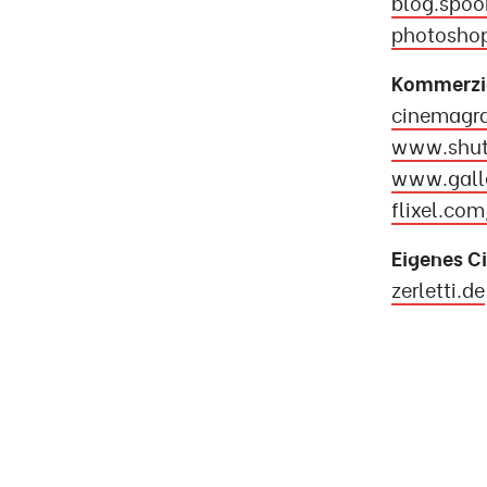
blog.spo
photosho
Kommerzie
cinemagr
www.shut
www.gall
flixel.com
Eigenes C
zerletti.de