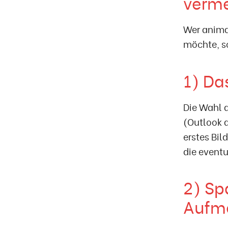
verm
Wer anima
möchte, s
1) Da
Die Wahl d
(Outlook 
erstes Bil
die eventu
2) Sp
Aufm