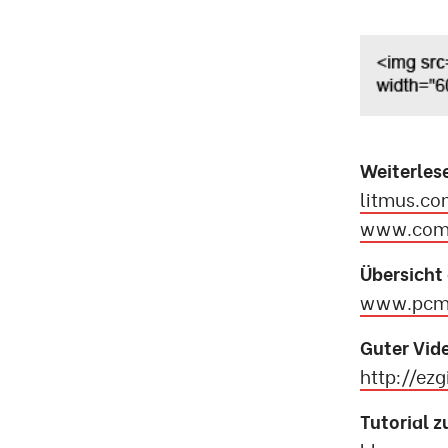
Weiterles
litmus.co
www.comm
Übersicht 
www.pcma
Guter Vid
http://ez
Tutorial 