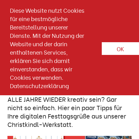
Direkt zum Inhalt springen
Diese Website nutzt Cookies
für eine bestmögliche
Artikel-Detailseite
Bereitstellung unserer
CONTENT
WEIHNACHTSKAMPAGNE
GIMMICKS
Dienste. Mit der Nutzung der
Website und der darin
OK
09. NOVEMBER 2023
enthaltenen Services,
X-mas specials
E-Mail Marketing
erklären Sie sich damit
einverstanden, dass wir
Weihnachtskampagnen: ALLE
Cookies verwenden.
JAHRE WIEDER kreativ
Datenschutzerklärung
ALLE JAHRE WIEDER kreativ sein? Gar
nicht so einfach. Hier ein paar Tipps für
Ihre digitalen Festtagsgrüße aus unserer
Christkindl-Werkstatt.