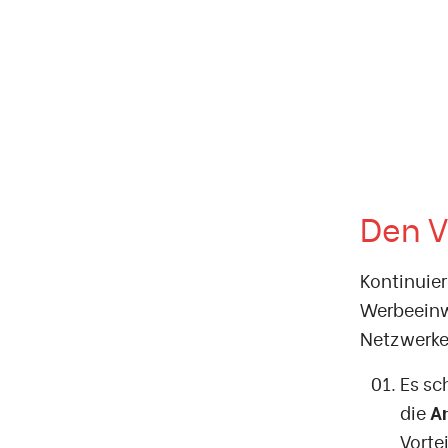
Den V
Kontinuier
Werbeeinw
Netzwerke 
Es sc
die
A
Vorte