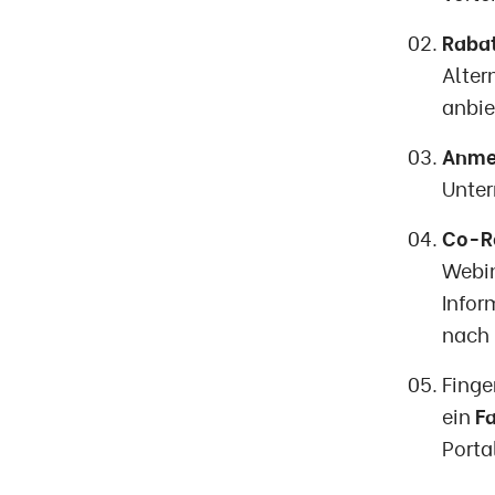
Rabat
Alter
anbie
Anme
Unter
Co-Re
Webin
Infor
nach 
Finge
ein
Fa
Porta