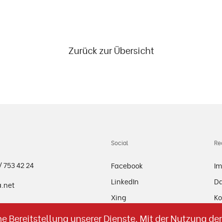
Zurück zur Übersicht
Social
Re
/ 753 42 24
Facebook
I
LinkedIn
Da
a.net
Xing
Ko
Instagram
e Bereitstellung unserer Dienste. Mit der Nutzung de