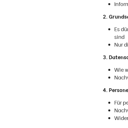
Infor
2. Grunds
Es dü
sind
Nur d
3. Datens
Wie w
Nachw
4. Person
Für p
Nachw
Wider