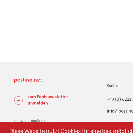
Kontakt
zum Fachnewsletter
+49 (0) 6221 
anmelden
info@postin
copyright postina.net
Diese Website nutzt Cookies für eine bestmöglich