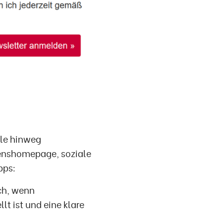
äle hinweg
enshomepage, soziale
pps:
ich, wenn
llt ist und eine klare