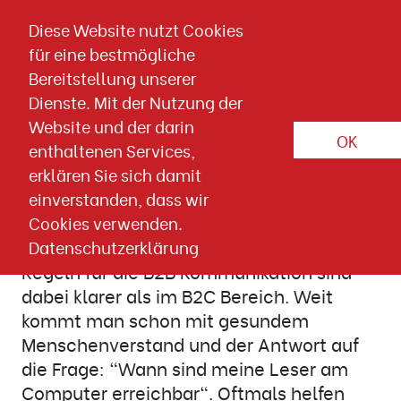
Direkt zum Inhalt springen
Diese Website nutzt Cookies
für eine bestmögliche
Artikel-Detailseite
Bereitstellung unserer
Dienste. Mit der Nutzung der
10. SEPTEMBER 2020
Website und der darin
Wissen & Downloads
Marketing Automation
OK
enthaltenen Services,
erklären Sie sich damit
Der beste Versandzeitpunkt
einverstanden, dass wir
"Wann ist die beste Versandzeit?"
Cookies verwenden.
werden wir immer wieder gefragt. Die
Datenschutzerklärung
Regeln für die B2B Kommunikation sind
dabei klarer als im B2C Bereich. Weit
kommt man schon mit gesundem
Menschenverstand und der Antwort auf
die Frage: "Wann sind meine Leser am
Computer erreichbar". Oftmals helfen