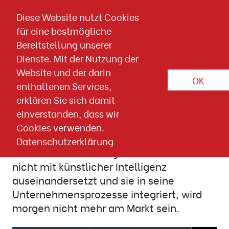
Direkt zum Inhalt springen
Diese Website nutzt Cookies
für eine bestmögliche
Artikel-Detailseite
Bereitstellung unserer
PRAXISTIPPS
CONTENT
KI
SOCIAL MEDIA
Dienste. Mit der Nutzung der
Website und der darin
OK
06. AUGUST 2024
Tipps
enthaltenen Services,
erklären Sie sich damit
Contenterstellung 3.0: Vom
einverstanden, dass wir
Beitrag zur Marketingkampagne
Cookies verwenden.
Datenschutzerklärung
Wir sind uns alle einig: Wer sich heute
nicht mit künstlicher Intelligenz
auseinandersetzt und sie in seine
Unternehmensprozesse integriert, wird
morgen nicht mehr am Markt sein.