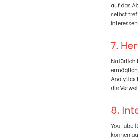
auf das A
selbst tre
Interessen
7. He
Natürlich
ermögliche
Analytics 
die Verwe
8. In
YouTube lä
können au