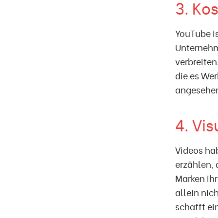
3. Ko
YouTube is
Unternehm
verbreite
die es We
angesehen 
4. Vi
Videos hab
erzählen, 
Marken ihr
allein nic
schafft ei