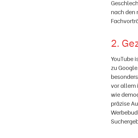
Geschlecht
nach den 
Fachvorträ
2. Ge
YouTube i
zu Google
besonders
vor allem
wie demog
präzise A
Werbebudge
Suchergeb